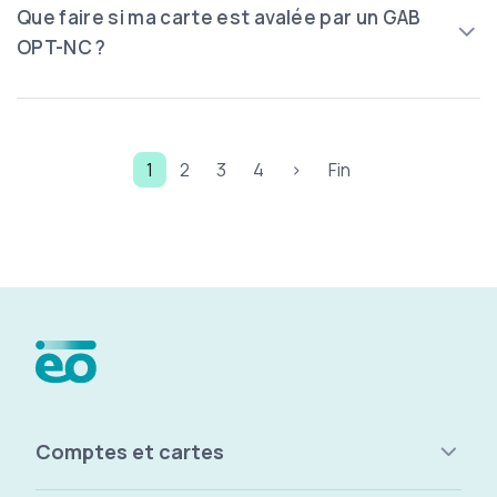
Que faire si ma carte est avalée par un GAB
OPT-NC ?
Pagination
Page
Page
Page
Page
Page suivante
Dernière page
1
2
3
4
>
Fin
Menu Pied de page
Comptes et cartes