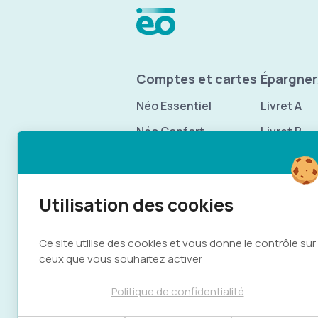
KONE
1
Menu Pied de p
KOUAOUA
1
Comptes et cartes
Épargner
KOUMAC
1
Néo Essentiel
Livret A
Néo Confort
Livret B
LA FOA
1
Néo Zen+
MONT-DORE
4
Comparez nos offres
Offres pro
NOUMEA
8
Inclusion bancaire
Ce site utilise des cookies et vous donne le contrôle sur
ceux que vous souhaitez activer
OUEGOA
1
Politique de confidentialité
PAITA
1