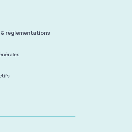
 & règlementations
énérales
tifs