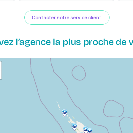
Contacter notre service client
vez l’agence la plus proche de v
etour à la liste des agences
etour à la liste des communes