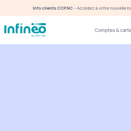
Panneau de gestion des cookies
Info clients CCP.NC
 – Accédez à votre nouvelle b
Menu espace particulier
Comptes & cart