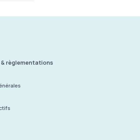
 & règlementations
énérales
tifs