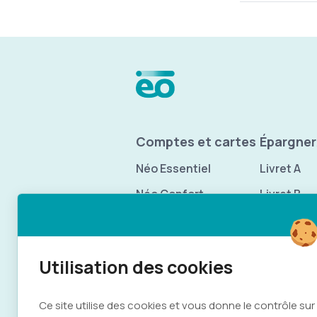
Menu Pied de p
Comptes et cartes
Épargner
Néo Essentiel
Livret A
Néo Confort
Livret B
Néo Zen+
Comparez nos offres
Offres pro
Inclusion bancaire
Ce site utilise des cookies et vous donne le contrôle sur