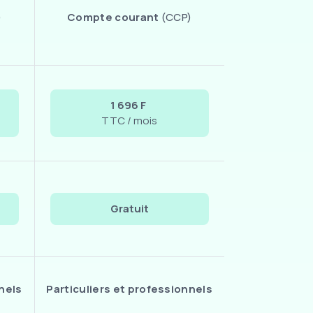
)
Compte courant
(CCP)
1 696 F
TTC / mois
Gratuit
nels
Particuliers et professionnels