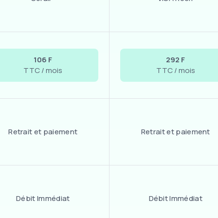
106 F
292 F
TTC / mois
TTC / mois
Retrait et paiement
Retrait et paiement
Débit Immédiat
Débit Immédiat