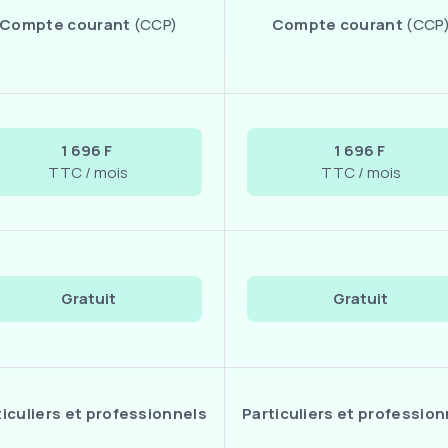
Compte courant
(CCP)
Compte courant
(CCP
1 696 F
1 696 F
TTC / mois
TTC / mois
Gratuit
Gratuit
ticuliers et professionnels
Particuliers et profession