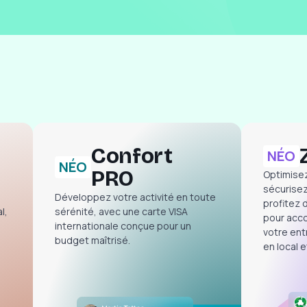
Confort
NÉO
NÉO
PRO
Optimisez
sécurisez
Développez votre activité en toute
profitez 
l,
sérénité, avec une carte VISA
pour acc
internationale conçue pour un
votre ent
budget maîtrisé.
en local e