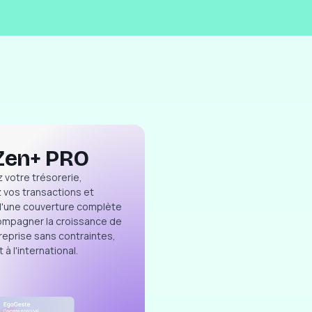
Zen+ PRO
 votre trésorerie,
 vos transactions et
d'une couverture complète
ompagner la croissance de
reprise sans contraintes,
t à l'international.