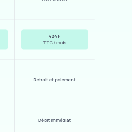
424 F
TTC / mois
Retrait et paiement
Débit Immédiat