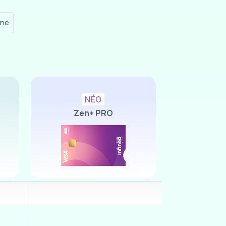
gne
NÉO
Zen+ PRO
Image