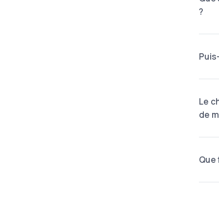
?
Puis
Le c
de m
Que 
Pag