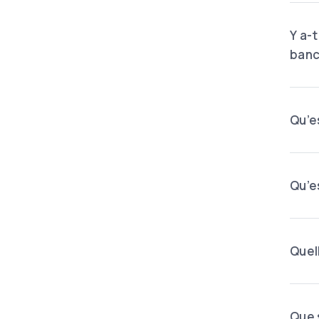
Y a-
banc
Qu’e
Qu’e
Quel
Que 