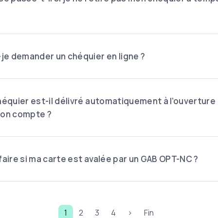
-je demander un chéquier en ligne ?
héquier est-il délivré automatiquement à l’ouverture
on compte ?
faire si ma carte est avalée par un GAB OPT-NC ?
ination
Page
Page
Page
Page
Page suivante
Dernière page
1
2
3
4
>
Fin